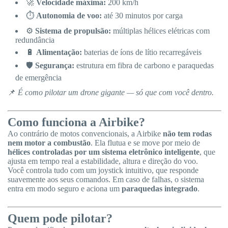
🚀
Velocidade máxima:
200 km/h
⏱️
Autonomia de voo:
até 30 minutos por carga
⚙️
Sistema de propulsão:
múltiplas hélices elétricas com
redundância
🔋
Alimentação:
baterias de íons de lítio recarregáveis
🛡
️
Segurança:
estrutura em fibra de carbono e paraquedas
de emergência
📌
É como pilotar um drone gigante — só que com você dentro.
Como funciona a Airbike?
Ao contrário de motos convencionais, a Airbike
não tem rodas
nem motor a combustão
. Ela flutua e se move por meio de
hélices controladas por um sistema eletrônico inteligente
, que
ajusta em tempo real a estabilidade, altura e direção do voo.
Você controla tudo com um joystick intuitivo, que responde
suavemente aos seus comandos. Em caso de falhas, o sistema
entra em modo seguro e aciona um
paraquedas integrado
.
Quem pode pilotar?