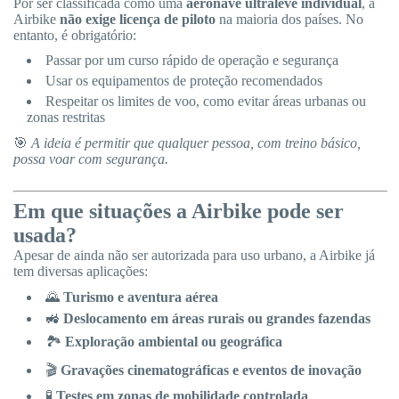
Por ser classificada como uma
aeronave ultraleve individual
, a
Airbike
não exige licença de piloto
na maioria dos países. No
entanto, é obrigatório:
Passar por um curso rápido de operação e segurança
Usar os equipamentos de proteção recomendados
Respeitar os limites de voo, como evitar áreas urbanas ou
zonas restritas
🎯
A ideia é permitir que qualquer pessoa, com treino básico,
possa voar com segurança.
Em que situações a Airbike pode ser
usada?
Apesar de ainda não ser autorizada para uso urbano, a Airbike já
tem diversas aplicações:
🌄
Turismo e aventura aérea
🚜
Deslocamento em áreas rurais ou grandes fazendas
🏞
️
Exploração ambiental ou geográfica
🎬
Gravações cinematográficas e eventos de inovação
🧪
Testes em zonas de mobilidade controlada